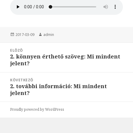
Közzétéve
2017-03-09
Szerző
admin
Bejegyzés
ELŐZŐ
navigáció
2. könnyen érthető szöveg: Mi mindent
Korábbi
jelent?
bejegyzések:
KÖVETKEZŐ
2. további információ: Mi mindent
Következő
jelent?
bejegyzések:
Proudly powered by WordPress